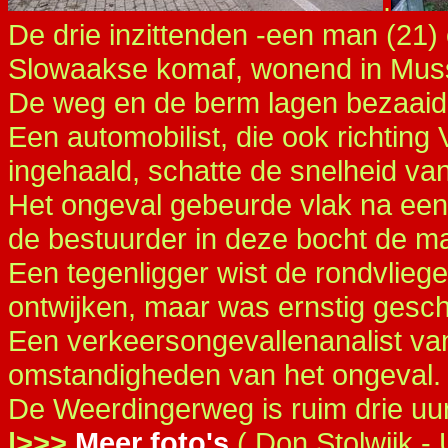
.
De drie inzittenden -een man (21
Slowaakse komaf, wonend in Musse
De weg en de berm lagen bezaaid
Een automobilist, die ook richtin
ingehaald, schatte de snelheid van
Het ongeval gebeurde vlak na een 
de bestuurder in deze bocht de mac
Een tegenligger wist de rondvliege
ontwijken, maar was ernstig gesch
Een verkeersongevallenanalist va
omstandigheden van het ongeval.
De Weerdingerweg is ruim drie uur
|>>>
Meer foto's
( Don Stolwijk -