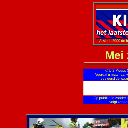
Al sinds 2000 de b
Mei 
© U S Media. Op
Voordat u materiaal v
lees eerst de wa
Op publikatie zonder u
volgt zonde