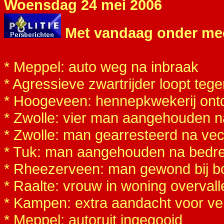
Woensdag 24 mei 2006
Met vandaag onder me
* Meppel: auto weg na inbraak
* Agressieve zwartrijder loopt teg
* Hoogeveen: hennepkwekerij ontd
* Zwolle: vier man aangehouden n
* Zwolle: man gearresteerd na vech
* Tuk: man aangehouden na bedre
* Rheezerveen: man gewond bij bot
* Raalte: vrouw in woning overvall
* Kampen: extra aandacht voor ve
* Meppel: autoruit ingegooid