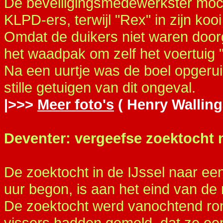
De beveiligingsmedewerkster moch
KLPD-ers, terwijl "Rex" in zijn kooi
Omdat de duikers niet waren doo
het waadpak om zelf het voertuig "
Na een uurtje was de boel opgeru
stille getuigen van dit ongeval.
|>>>
Meer foto's
( Henry Walling
Deventer: vergeefse zoektocht n
De zoektocht in de IJssel naar een
uur begon, is aan het eind van de
De zoektocht werd vanochtend ron
vissers hadden gemeld, dat ze een