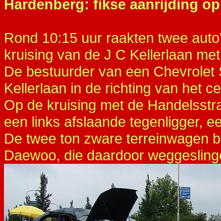
Hardenberg: fikse aanrijding op
Rond 10:15 uur raakten twee auto'
kruising van de J C Kellerlaan me
De bestuurder van een Chevrolet 
Kellerlaan in de richting van het
Op de kruising met de Handelsstra
een links afslaande tegenligger,
De twee ton zware terreinwagen bo
Daewoo, die daardoor weggesling