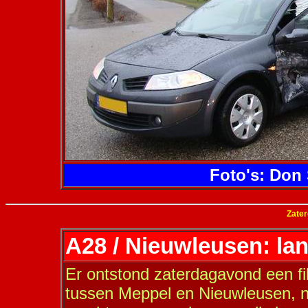
Foto's: Don 
Zater
A28 / Nieuwleusen: lan
Er ontstond zaterdagavond een fi
tussen Meppel en Nieuwleusen, n