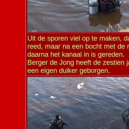
Uit de sporen viel op te maken, d
reed, maar na een bocht met de r
daarna het kanaal in is gereden.
Berger de Jong heeft de zestien 
een eigen duiker geborgen.