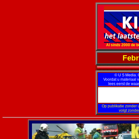
Al sinds 2000 de b
Febr
© U S Media. Op
Voordat u materiaal v
lees eerst de wa
Op publikatie zonder u
volgt zonde