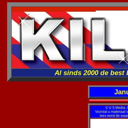
Al sinds 2000 de best
Janu
© U S Media. Op
Voordat u materiaal v
lees eerst de wa