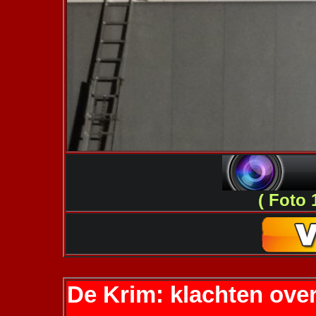
( Foto 
De Krim: klachten over