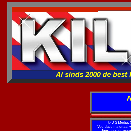
Al sinds 2000 de best
A
© U S Media. Op
Voordat u materiaal v
lees eerst de wa