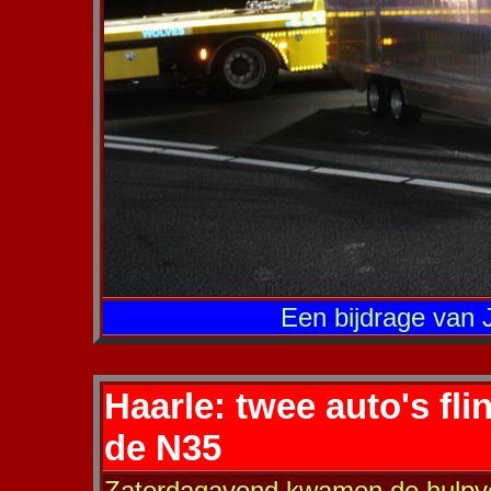
Een bijdrage van 
Haarle: twee auto's fl
de N35
Zaterdagavond kwamen de hulpver