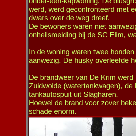
onder-een-kapwoning. De blusgro
werd, werd geconfronteerd met ee
dwars over de weg dreef.
De bewoners waren niet aanwezig
onheilsmelding bij de SC Elim, waar
In de woning waren twee honden 
aanwezig. De husky overleefde he
De brandweer van De Krim werd bi
Zuidwolde (watertankwagen), de
tankautospuit uit Slagharen.
Hoewel de brand voor zover beken
schade enorm.