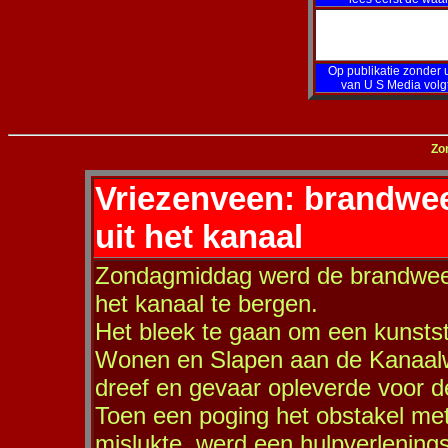
Op publikatie zonder u
van U S Media volg
Zo
Vriezenveen: brandwee
uit het kanaal
Zondagmiddag werd de brandweer 
het kanaal te bergen.
Het bleek te gaan om een kunststo
Wonen en Slapen aan de Kanaalw
dreef en gevaar opleverde voor d
Toen een poging het obstakel met
mislukte, werd een hulpverlenings