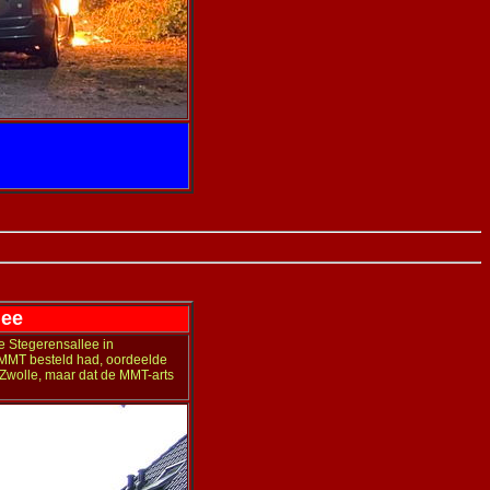
lee
 Stegerensallee in
 MMT besteld had, oordeelde
g Zwolle, maar dat de MMT-arts