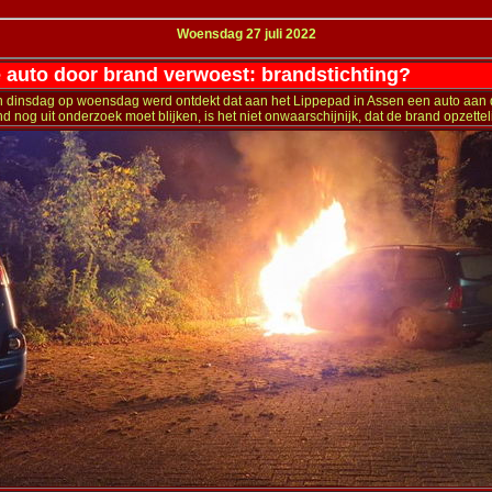
Woensdag 27 juli 2022
 auto door brand verwoest: brandstichting?
an dinsdag op woensdag werd ontdekt dat aan het Lippepad in Assen een auto aan d
nog uit onderzoek moet blijken, is het niet onwaarschijnijk, dat de brand opzettelij