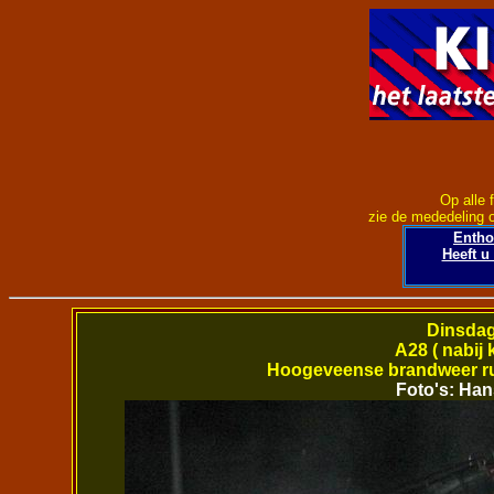
Op alle 
zie de mededeling 
Entho
Heeft u
Dinsdag
A28 ( nabi
Hoogeveense brandweer ru
Foto's: Han