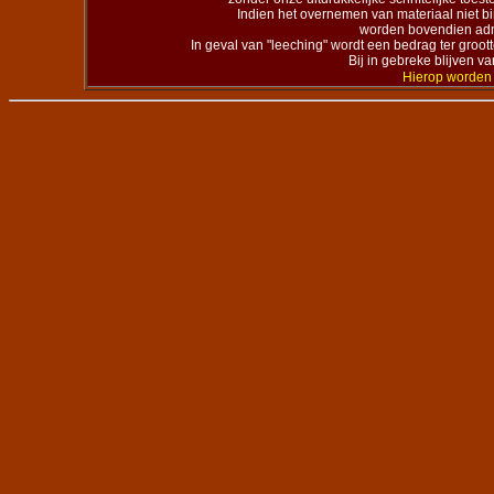
Indien het overnemen van materiaal niet b
worden bovendien admi
In geval van "leeching" wordt een bedrag ter groo
Bij in gebreke blijven va
Hierop worden