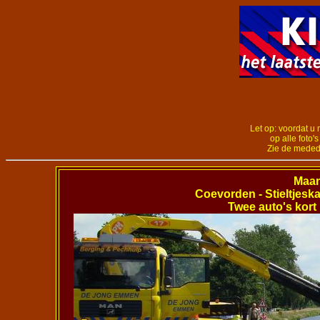
Let op: voordat u 
op alle foto'
Zie de meded
Maa
Coevorden - Stieltjeskan
Twee auto's kort