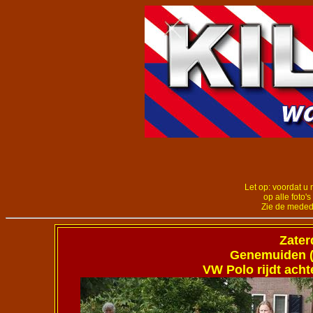
Let op: voordat u 
op alle foto's
Zie de meded
Zater
Genemuiden (P
VW Polo rijdt acht