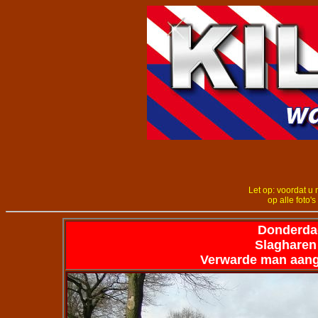
Let op: voordat u 
op alle foto's
Donderda
Slagharen
Verwarde man aang