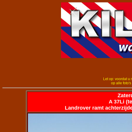
Let op: voordat u 
op alle foto's
Zater
A 37Li (t
Landrover ramt achterzij